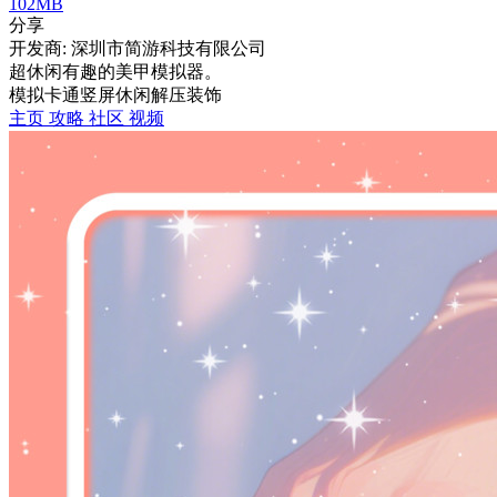
102MB
分享
开发商: 深圳市简游科技有限公司
超休闲有趣的美甲模拟器。
模拟
卡通
竖屏
休闲
解压
装饰
主页
攻略
社区
视频