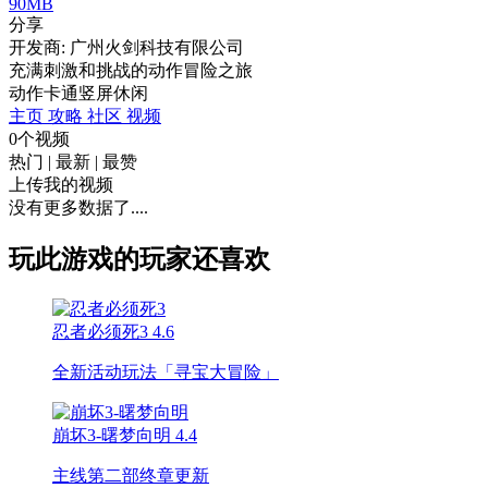
90MB
分享
开发商: 广州火剑科技有限公司
充满刺激和挑战的动作冒险之旅
动作
卡通
竖屏
休闲
主页
攻略
社区
视频
0个视频
热门
|
最新
|
最赞
上传我的视频
没有更多数据了....
玩此游戏的玩家还喜欢
忍者必须死3
4.6
全新活动玩法「寻宝大冒险」
崩坏3-曙梦向明
4.4
主线第二部终章更新