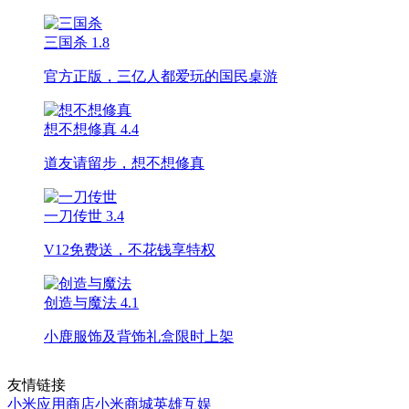
三国杀
1.8
官方正版，三亿人都爱玩的国民桌游
想不想修真
4.4
道友请留步，想不想修真
一刀传世
3.4
V12免费送，不花钱享特权
创造与魔法
4.1
小鹿服饰及背饰礼盒限时上架
友情链接
小米应用商店
小米商城
英雄互娱