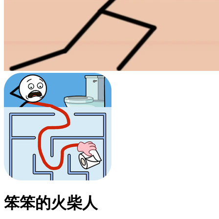
笨笨的火柴人