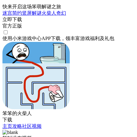
快来开启这场笨萌解谜之旅
迷宫
简约
竖屏
解谜
火柴人
奇幻
立即下载
官方正版
使用小米游戏中心APP
下载
，领丰富游戏
福利
及
礼包
笨笨的火柴人
下载
主页
攻略
社区
视频