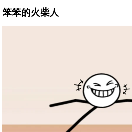
笨笨的火柴人