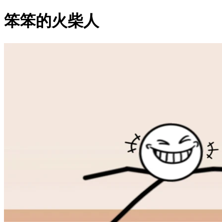
笨笨的火柴人