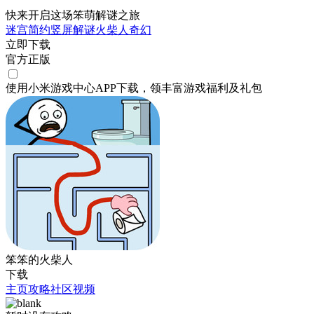
快来开启这场笨萌解谜之旅
迷宫
简约
竖屏
解谜
火柴人
奇幻
立即下载
官方正版
使用小米游戏中心APP
下载
，领丰富游戏
福利
及
礼包
笨笨的火柴人
下载
主页
攻略
社区
视频