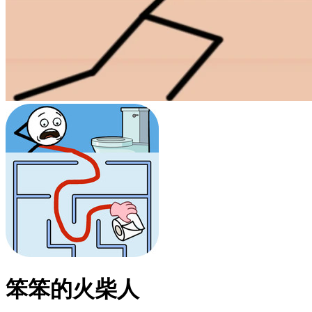
笨笨的火柴人