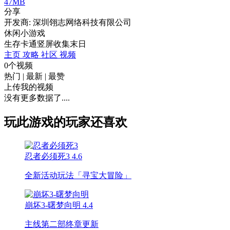
47MB
分享
开发商: 深圳翎志网络科技有限公司
休闲小游戏
生存
卡通
竖屏
收集
末日
主页
攻略
社区
视频
0个视频
热门
|
最新
|
最赞
上传我的视频
没有更多数据了....
玩此游戏的玩家还喜欢
忍者必须死3
4.6
全新活动玩法「寻宝大冒险」
崩坏3-曙梦向明
4.4
主线第二部终章更新