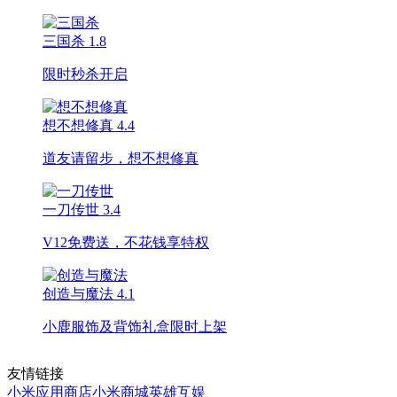
三国杀
1.8
限时秒杀开启
想不想修真
4.4
道友请留步，想不想修真
一刀传世
3.4
V12免费送，不花钱享特权
创造与魔法
4.1
小鹿服饰及背饰礼盒限时上架
友情链接
小米应用商店
小米商城
英雄互娱