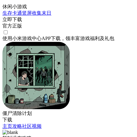
休闲小游戏
生存
卡通
竖屏
收集
末日
立即下载
官方正版
使用小米游戏中心APP
下载
，领丰富游戏
福利
及
礼包
僵尸清除计划
下载
主页
攻略
社区
视频