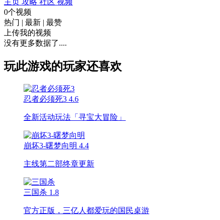
主页
攻略
社区
视频
0个视频
热门
|
最新
|
最赞
上传我的视频
没有更多数据了....
玩此游戏的玩家还喜欢
忍者必须死3
4.6
全新活动玩法「寻宝大冒险」
崩坏3-曙梦向明
4.4
主线第二部终章更新
三国杀
1.8
官方正版，三亿人都爱玩的国民桌游