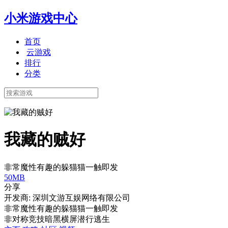
小米游戏中心
首页
云游戏
排行
分类
我藏的贼好
非常魔性有趣的躲猫猫一触即发
50MB
分享
开发商: 深圳文游互娱网络有限公司
非常魔性有趣的躲猫猫一触即发
非对称竞技
暗黑
横屏
潜行
逃生