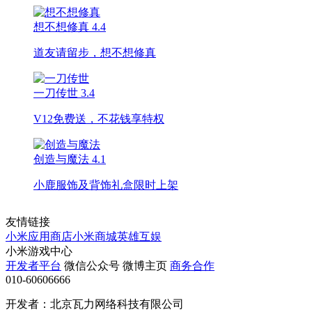
想不想修真
4.4
道友请留步，想不想修真
一刀传世
3.4
V12免费送，不花钱享特权
创造与魔法
4.1
小鹿服饰及背饰礼盒限时上架
友情链接
小米应用商店
小米商城
英雄互娱
小米游戏中心
开发者平台
微信公众号
微博主页
商务合作
010-60606666
开发者：北京瓦力网络科技有限公司