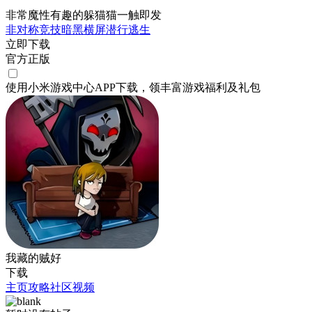
非常魔性有趣的躲猫猫一触即发
非对称竞技
暗黑
横屏
潜行
逃生
立即下载
官方正版
使用小米游戏中心APP
下载
，领丰富游戏
福利
及
礼包
我藏的贼好
下载
主页
攻略
社区
视频