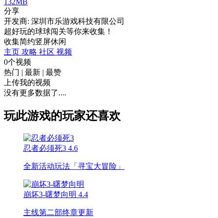
132MB
分享
开发商: 深圳市乐游戏科技有限公司
超好玩的球球闯关等你来收集！
收集
简约
竖屏
休闲
主页
攻略
社区
视频
0个视频
热门
|
最新
|
最赞
上传我的视频
没有更多数据了....
玩此游戏的玩家还喜欢
忍者必须死3
4.6
全新活动玩法「寻宝大冒险」
崩坏3-曙梦向明
4.4
主线第二部终章更新