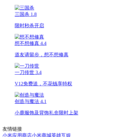
三国杀
1.8
限时秒杀开启
想不想修真
4.4
道友请留步，想不想修真
一刀传世
3.4
V12免费送，不花钱享特权
创造与魔法
4.1
小鹿服饰及背饰礼盒限时上架
友情链接
小米应用商店
小米商城
英雄互娱