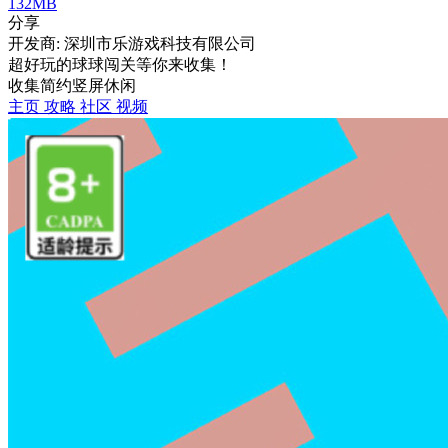
132MB
分享
开发商: 深圳市乐游戏科技有限公司
超好玩的球球闯关等你来收集！
收集
简约
竖屏
休闲
主页
攻略
社区
视频