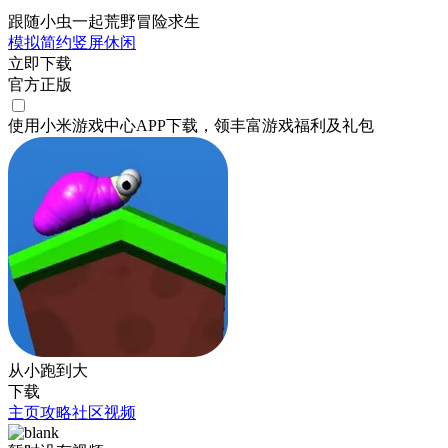
跟随小虫一起荒野冒险求生
模拟
简约
竖屏
休闲
立即下载
官方正版
使用小米游戏中心APP
下载
，领丰富游戏
福利
及
礼包
从小跑到大
下载
主页
攻略
社区
视频