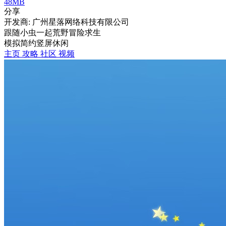
48MB
分享
开发商: 广州星落网络科技有限公司
跟随小虫一起荒野冒险求生
模拟
简约
竖屏
休闲
主页
攻略
社区
视频