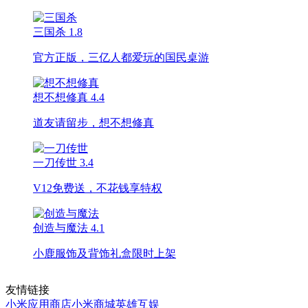
三国杀
1.8
官方正版，三亿人都爱玩的国民桌游
想不想修真
4.4
道友请留步，想不想修真
一刀传世
3.4
V12免费送，不花钱享特权
创造与魔法
4.1
小鹿服饰及背饰礼盒限时上架
友情链接
小米应用商店
小米商城
英雄互娱