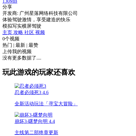
130MB
分享
开发商: 广州星落网络科技有限公司
体验驾驶激情，享受建造的快乐
模拟
写实
横屏
驾驶
主页
攻略
社区
视频
0个视频
热门
|
最新
|
最赞
上传我的视频
没有更多数据了....
玩此游戏的玩家还喜欢
忍者必须死3
4.6
全新活动玩法「寻宝大冒险」
崩坏3-曙梦向明
4.4
主线第二部终章更新