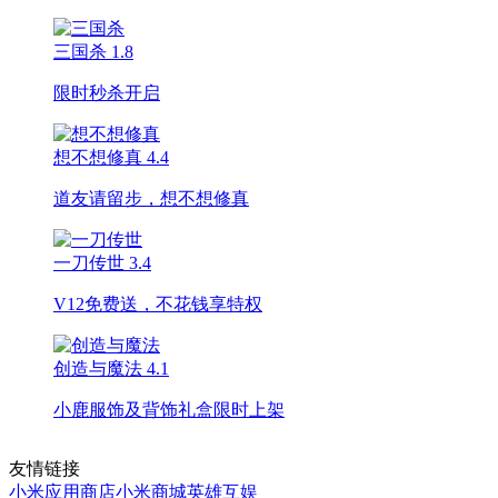
三国杀
1.8
限时秒杀开启
想不想修真
4.4
道友请留步，想不想修真
一刀传世
3.4
V12免费送，不花钱享特权
创造与魔法
4.1
小鹿服饰及背饰礼盒限时上架
友情链接
小米应用商店
小米商城
英雄互娱