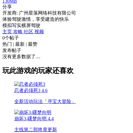
130MB
分享
开发商: 广州星落网络科技有限公司
体验驾驶激情，享受建造的快乐
模拟
写实
横屏
驾驶
主页
攻略
社区
视频
0个帖子
热门
|
最新
|
最赞
发布帖子
没有更多数据了....
玩此游戏的玩家还喜欢
忍者必须死3
4.6
全新活动玩法「寻宝大冒险」
崩坏3-曙梦向明
4.4
主线第二部终章更新