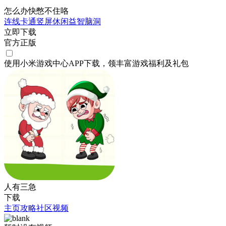
怎么办快憋不住咯
连线
卡通
竖屏
休闲益智
脑洞
立即下载
官方正版
使用小米游戏中心APP
下载
，领丰富游戏
福利
及
礼包
人有三急
下载
主页
攻略
社区
视频