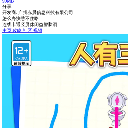
90MB
分享
开发商: 广州赤晨信息科技有限公司
怎么办快憋不住咯
连线
卡通
竖屏
休闲益智
脑洞
主页
攻略
社区
视频