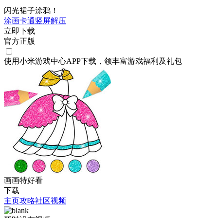
闪光裙子涂鸦！
涂画
卡通
竖屏
解压
立即下载
官方正版
使用小米游戏中心APP
下载
，领丰富游戏
福利
及
礼包
画画特好看
下载
主页
攻略
社区
视频