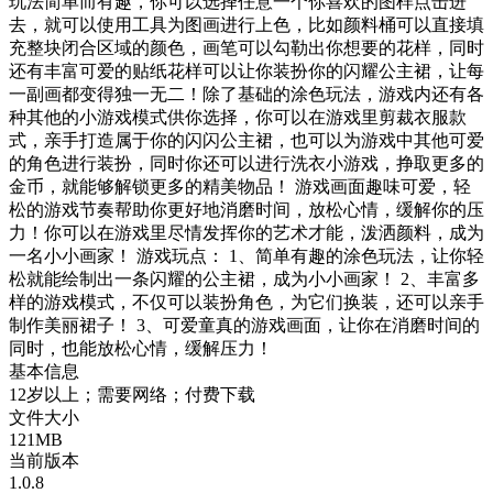
玩法简单而有趣，你可以选择任意一个你喜欢的图样点击进
去，就可以使用工具为图画进行上色，比如颜料桶可以直接填
充整块闭合区域的颜色，画笔可以勾勒出你想要的花样，同时
还有丰富可爱的贴纸花样可以让你装扮你的闪耀公主裙，让每
一副画都变得独一无二！除了基础的涂色玩法，游戏内还有各
种其他的小游戏模式供你选择，你可以在游戏里剪裁衣服款
式，亲手打造属于你的闪闪公主裙，也可以为游戏中其他可爱
的角色进行装扮，同时你还可以进行洗衣小游戏，挣取更多的
金币，就能够解锁更多的精美物品！ 游戏画面趣味可爱，轻
松的游戏节奏帮助你更好地消磨时间，放松心情，缓解你的压
力！你可以在游戏里尽情发挥你的艺术才能，泼洒颜料，成为
一名小小画家！ 游戏玩点： 1、简单有趣的涂色玩法，让你轻
松就能绘制出一条闪耀的公主裙，成为小小画家！ 2、丰富多
样的游戏模式，不仅可以装扮角色，为它们换装，还可以亲手
制作美丽裙子！ 3、可爱童真的游戏画面，让你在消磨时间的
同时，也能放松心情，缓解压力！
基本信息
12岁以上；需要网络；付费下载
文件大小
121MB
当前版本
1.0.8