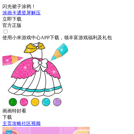
闪光裙子涂鸦！
涂画
卡通
竖屏
解压
立即下载
官方正版
使用小米游戏中心APP
下载
，领丰富游戏
福利
及
礼包
画画特好看
下载
主页
攻略
社区
视频