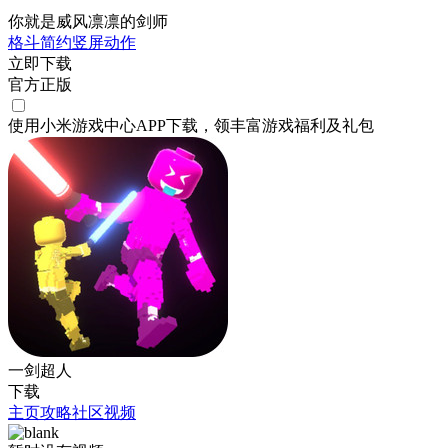
你就是威风凛凛的剑师
格斗
简约
竖屏
动作
立即下载
官方正版
使用小米游戏中心APP
下载
，领丰富游戏
福利
及
礼包
一剑超人
下载
主页
攻略
社区
视频