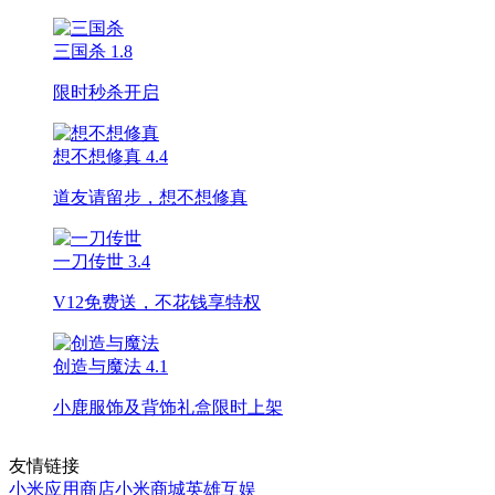
三国杀
1.8
限时秒杀开启
想不想修真
4.4
道友请留步，想不想修真
一刀传世
3.4
V12免费送，不花钱享特权
创造与魔法
4.1
小鹿服饰及背饰礼盒限时上架
友情链接
小米应用商店
小米商城
英雄互娱