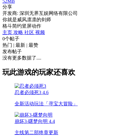
52MB
分享
开发商: 深圳无界互娱网络有限公司
你就是威风凛凛的剑师
格斗
简约
竖屏
动作
主页
攻略
社区
视频
0个帖子
热门
|
最新
|
最赞
发布帖子
没有更多数据了....
玩此游戏的玩家还喜欢
忍者必须死3
4.6
全新活动玩法「寻宝大冒险」
崩坏3-曙梦向明
4.4
主线第二部终章更新