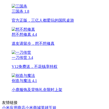
三国杀
1.8
官方正版，三亿人都爱玩的国民桌游
想不想修真
4.4
道友请留步，想不想修真
一刀传世
3.4
V12免费送，不花钱享特权
创造与魔法
4.1
小鹿服饰及背饰礼盒限时上架
友情链接
小米应用商店
小米商城
英雄互娱