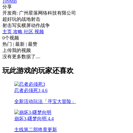
109MB
分享
开发商: 广州星落网络科技有限公司
超好玩的战地射击
射击
写实
横屏
动作
战争
主页
攻略
社区
视频
0个视频
热门
|
最新
|
最赞
上传我的视频
没有更多数据了....
玩此游戏的玩家还喜欢
忍者必须死3
4.6
全新活动玩法「寻宝大冒险」
崩坏3-曙梦向明
4.4
主线第二部终章更新