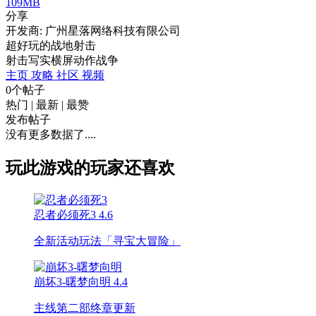
109MB
分享
开发商: 广州星落网络科技有限公司
超好玩的战地射击
射击
写实
横屏
动作
战争
主页
攻略
社区
视频
0个帖子
热门
|
最新
|
最赞
发布帖子
没有更多数据了....
玩此游戏的玩家还喜欢
忍者必须死3
4.6
全新活动玩法「寻宝大冒险」
崩坏3-曙梦向明
4.4
主线第二部终章更新