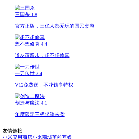
三国杀
1.8
官方正版，三亿人都爱玩的国民桌游
想不想修真
4.4
道友请留步，想不想修真
一刀传世
3.4
V12免费送，不花钱享特权
创造与魔法
4.1
年度限定三栖坐骑来袭
友情链接
小米应用商店
小米商城
英雄互娱