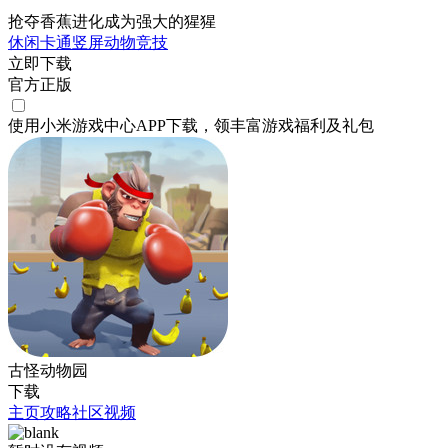
抢夺香蕉进化成为强大的猩猩
休闲
卡通
竖屏
动物
竞技
立即下载
官方正版
使用小米游戏中心APP
下载
，领丰富游戏
福利
及
礼包
古怪动物园
下载
主页
攻略
社区
视频