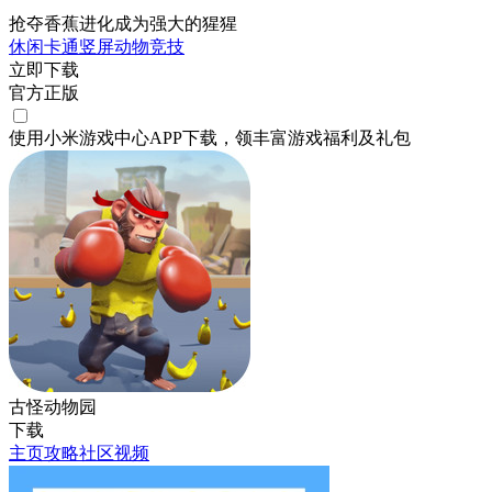
抢夺香蕉进化成为强大的猩猩
休闲
卡通
竖屏
动物
竞技
立即下载
官方正版
使用小米游戏中心APP
下载
，领丰富游戏
福利
及
礼包
古怪动物园
下载
主页
攻略
社区
视频