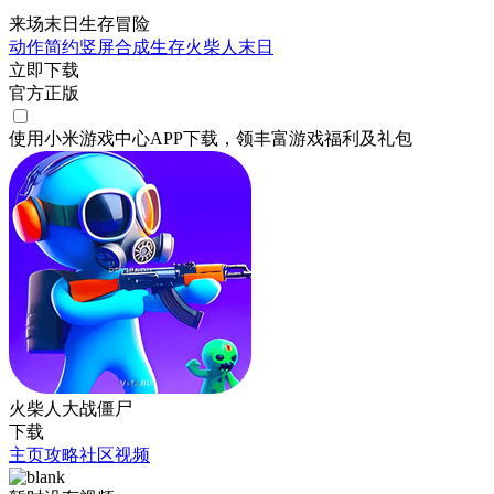
来场末日生存冒险
动作
简约
竖屏
合成
生存
火柴人
末日
立即下载
官方正版
使用小米游戏中心APP
下载
，领丰富游戏
福利
及
礼包
火柴人大战僵尸
下载
主页
攻略
社区
视频