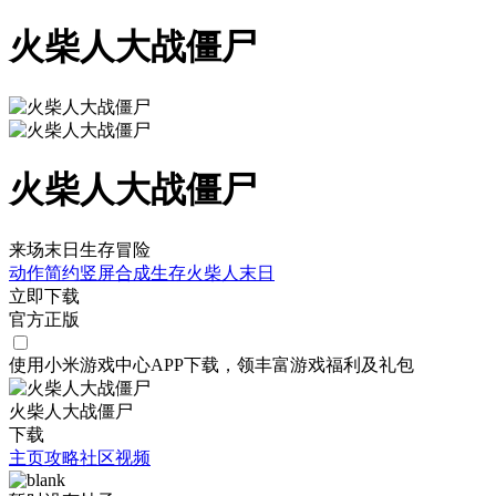
火柴人大战僵尸
火柴人大战僵尸
来场末日生存冒险
动作
简约
竖屏
合成
生存
火柴人
末日
立即下载
官方正版
使用小米游戏中心APP
下载
，领丰富游戏
福利
及
礼包
火柴人大战僵尸
下载
主页
攻略
社区
视频