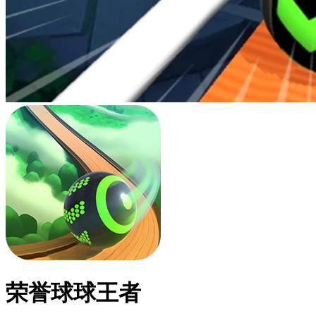
荣誉球球王者