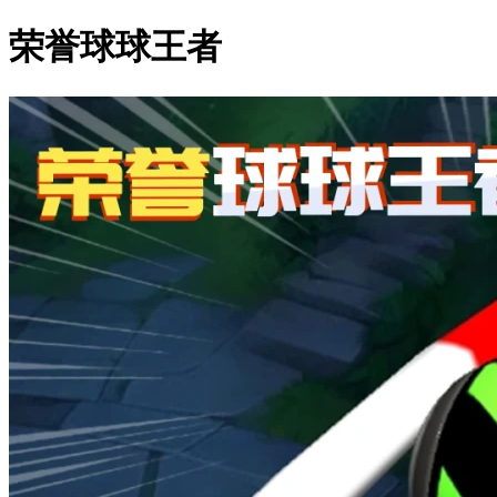
荣誉球球王者