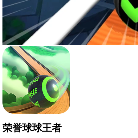
荣誉球球王者