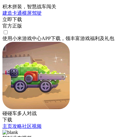
积木拼装，智慧战车闯关
建造
卡通
横屏
驾驶
立即下载
官方正版
使用小米游戏中心APP
下载
，领丰富游戏
福利
及
礼包
碰碰车多人对战
下载
主页
攻略
社区
视频