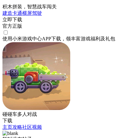
积木拼装，智慧战车闯关
建造
卡通
横屏
驾驶
立即下载
官方正版
使用小米游戏中心APP
下载
，领丰富游戏
福利
及
礼包
碰碰车多人对战
下载
主页
攻略
社区
视频