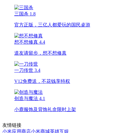
三国杀
1.8
官方正版，三亿人都爱玩的国民桌游
想不想修真
4.4
道友请留步，想不想修真
一刀传世
3.4
V12免费送，不花钱享特权
创造与魔法
4.1
小鹿服饰及背饰礼盒限时上架
友情链接
小米应用商店
小米商城
英雄互娱