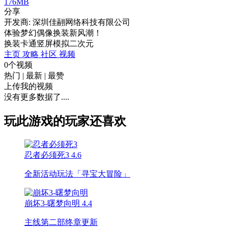
176MB
分享
开发商: 深圳佳翮网络科技有限公司
体验梦幻偶像换装新风潮！
换装
卡通
竖屏
模拟
二次元
主页
攻略
社区
视频
0个视频
热门
|
最新
|
最赞
上传我的视频
没有更多数据了....
玩此游戏的玩家还喜欢
忍者必须死3
4.6
全新活动玩法「寻宝大冒险」
崩坏3-曙梦向明
4.4
主线第二部终章更新