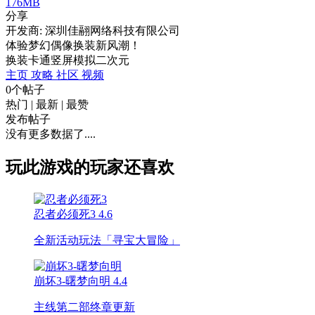
176MB
分享
开发商: 深圳佳翮网络科技有限公司
体验梦幻偶像换装新风潮！
换装
卡通
竖屏
模拟
二次元
主页
攻略
社区
视频
0个帖子
热门
|
最新
|
最赞
发布帖子
没有更多数据了....
玩此游戏的玩家还喜欢
忍者必须死3
4.6
全新活动玩法「寻宝大冒险」
崩坏3-曙梦向明
4.4
主线第二部终章更新