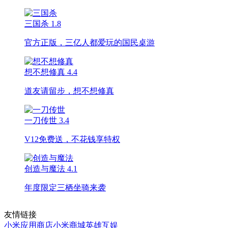
三国杀
1.8
官方正版，三亿人都爱玩的国民桌游
想不想修真
4.4
道友请留步，想不想修真
一刀传世
3.4
V12免费送，不花钱享特权
创造与魔法
4.1
年度限定三栖坐骑来袭
友情链接
小米应用商店
小米商城
英雄互娱