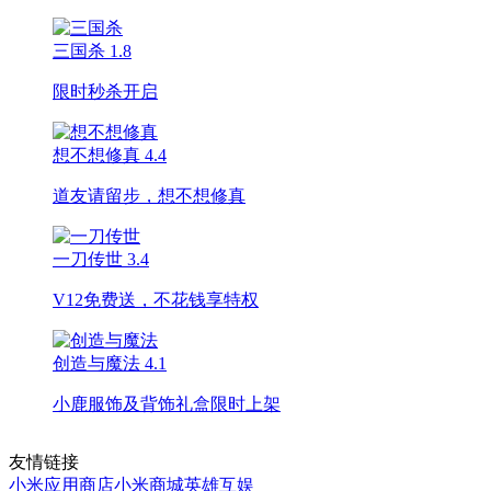
三国杀
1.8
限时秒杀开启
想不想修真
4.4
道友请留步，想不想修真
一刀传世
3.4
V12免费送，不花钱享特权
创造与魔法
4.1
小鹿服饰及背饰礼盒限时上架
友情链接
小米应用商店
小米商城
英雄互娱