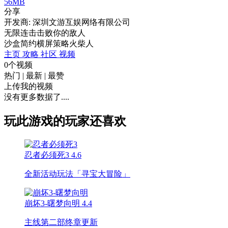
56MB
分享
开发商: 深圳文游互娱网络有限公司
无限连击击败你的敌人
沙盒
简约
横屏
策略
火柴人
主页
攻略
社区
视频
0个视频
热门
|
最新
|
最赞
上传我的视频
没有更多数据了....
玩此游戏的玩家还喜欢
忍者必须死3
4.6
全新活动玩法「寻宝大冒险」
崩坏3-曙梦向明
4.4
主线第二部终章更新