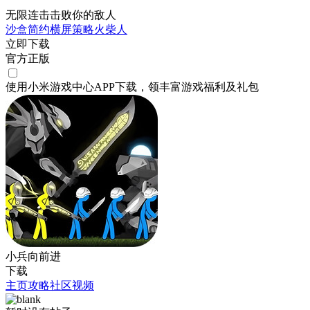
无限连击击败你的敌人
沙盒
简约
横屏
策略
火柴人
立即下载
官方正版
使用小米游戏中心APP
下载
，领丰富游戏
福利
及
礼包
小兵向前进
下载
主页
攻略
社区
视频