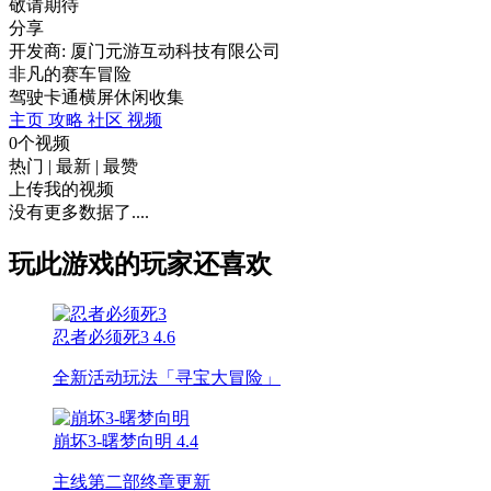
敬请期待
分享
开发商: 厦门元游互动科技有限公司
非凡的赛车冒险
驾驶
卡通
横屏
休闲
收集
主页
攻略
社区
视频
0个视频
热门
|
最新
|
最赞
上传我的视频
没有更多数据了....
玩此游戏的玩家还喜欢
忍者必须死3
4.6
全新活动玩法「寻宝大冒险」
崩坏3-曙梦向明
4.4
主线第二部终章更新