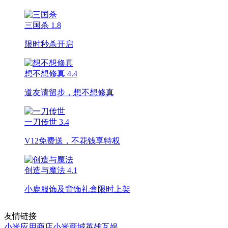
三国杀
1.8
限时秒杀开启
想不想修真
4.4
道友请留步，想不想修真
一刀传世
3.4
V12免费送，不花钱享特权
创造与魔法
4.1
小鹿服饰及背饰礼盒限时上架
友情链接
小米应用商店
小米商城
英雄互娱