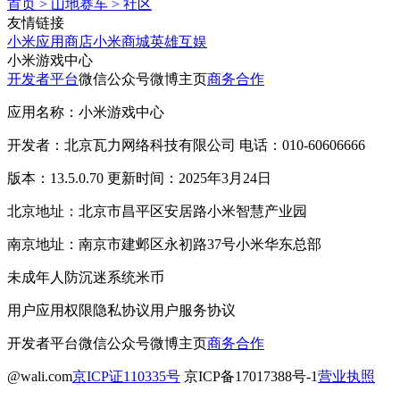
首页
>
山地赛车
>
社区
友情链接
小米应用商店
小米商城
英雄互娱
小米游戏中心
开发者平台
微信公众号
微博主页
商务合作
应用名称：小米游戏中心
开发者：北京瓦力网络科技有限公司 电话：010-60606666
版本：13.5.0.70 更新时间：2025年3月24日
北京地址：北京市昌平区安居路小米智慧产业园
南京地址：南京市建邺区永初路37号小米华东总部
未成年人防沉迷系统
米币
用户应用权限
隐私协议
用户服务协议
开发者平台
微信公众号
微博主页
商务合作
@wali.com
京ICP证110335号
京ICP备17017388号-1
营业执照