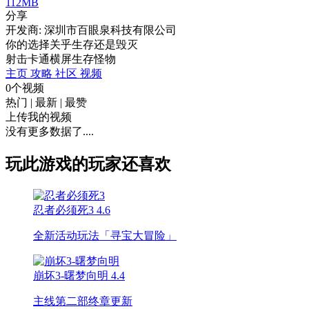
112MB
分享
开发商: 深圳市百眼泉科技有限公司
你的选择关乎生存还是毁灭
射击
卡通
横屏
生存
怪物
主页
攻略
社区
视频
0个视频
热门
|
最新
|
最赞
上传我的视频
没有更多数据了....
玩此游戏的玩家还喜欢
忍者必须死3
4.6
全新活动玩法「寻宝大冒险」
崩坏3-曙梦向明
4.4
主线第二部终章更新