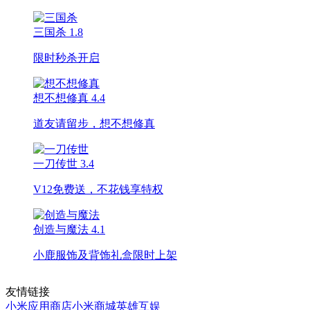
三国杀
1.8
限时秒杀开启
想不想修真
4.4
道友请留步，想不想修真
一刀传世
3.4
V12免费送，不花钱享特权
创造与魔法
4.1
小鹿服饰及背饰礼盒限时上架
友情链接
小米应用商店
小米商城
英雄互娱