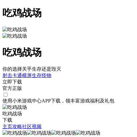
吃鸡战场
吃鸡战场
你的选择关乎生存还是毁灭
射击
卡通
横屏
生存
怪物
立即下载
官方正版
使用小米游戏中心APP
下载
，领丰富游戏
福利
及
礼包
吃鸡战场
下载
主页
攻略
社区
视频