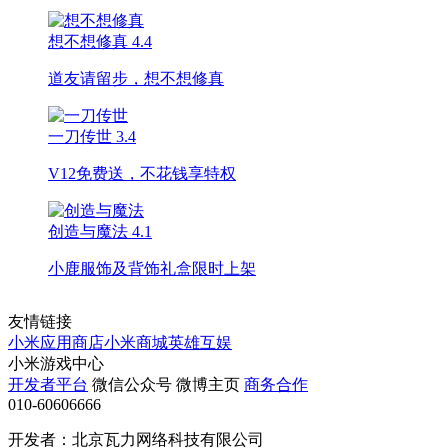
想不想修真
4.4
道友请留步，想不想修真
一刀传世
3.4
V12免费送，不花钱享特权
创造与魔法
4.1
小鹿服饰及背饰礼盒限时上架
友情链接
小米应用商店
小米商城
英雄互娱
小米游戏中心
开发者平台
微信公众号
微博主页
商务合作
010-60606666
开发者：北京瓦力网络科技有限公司