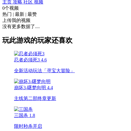
主页
攻略
社区
视频
0个视频
热门
|
最新
|
最赞
上传我的视频
没有更多数据了....
玩此游戏的玩家还喜欢
忍者必须死3
4.6
全新活动玩法「寻宝大冒险」
崩坏3-曙梦向明
4.4
主线第二部终章更新
三国杀
1.8
限时秒杀开启