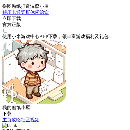
拼图贴纸打造温馨小屋
解压
卡通
竖屏
休闲
治愈
立即下载
官方正版
使用小米游戏中心APP
下载
，领丰富游戏
福利
及
礼包
我的贴纸小屋
下载
主页
攻略
社区
视频