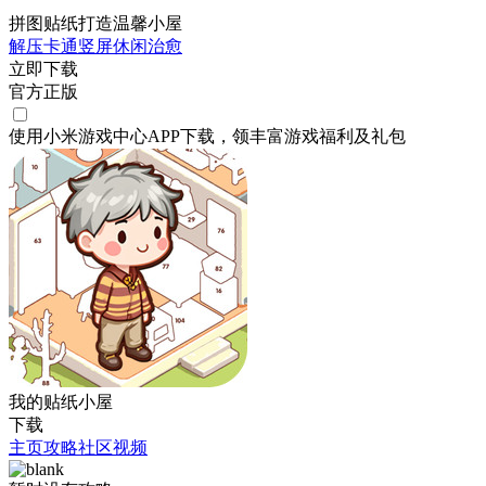
拼图贴纸打造温馨小屋
解压
卡通
竖屏
休闲
治愈
立即下载
官方正版
使用小米游戏中心APP
下载
，领丰富游戏
福利
及
礼包
我的贴纸小屋
下载
主页
攻略
社区
视频