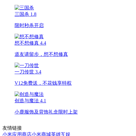
三国杀
1.8
限时秒杀开启
想不想修真
4.4
道友请留步，想不想修真
一刀传世
3.4
V12免费送，不花钱享特权
创造与魔法
4.1
小鹿服饰及背饰礼盒限时上架
友情链接
小米应用商店
小米商城
英雄互娱