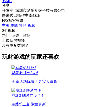
95MB
分享
开发商: 深圳市梦乐互娱科技有限公司
快来秀出操作主宰战场
FPS
写实
横屏
主页
攻略
社区
视频
0个视频
热门
|
最新
|
最赞
上传我的视频
没有更多数据了....
玩此游戏的玩家还喜欢
忍者必须死3
4.6
全新活动玩法「寻宝大冒险」
崩坏3-曙梦向明
4.4
主线第二部终章更新