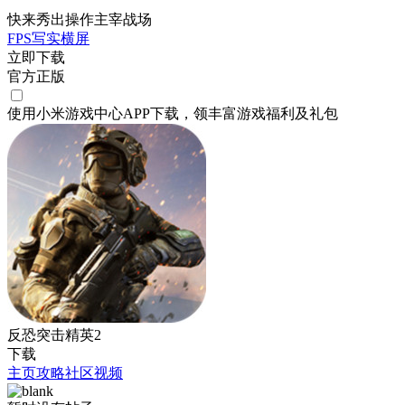
快来秀出操作主宰战场
FPS
写实
横屏
立即下载
官方正版
使用小米游戏中心APP
下载
，领丰富游戏
福利
及
礼包
反恐突击精英2
下载
主页
攻略
社区
视频