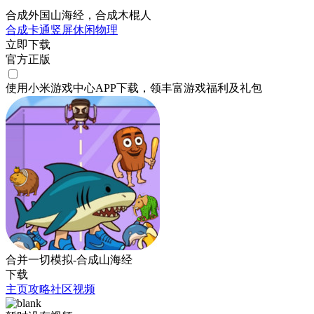
合成外国山海经，合成木棍人
合成
卡通
竖屏
休闲
物理
立即下载
官方正版
使用小米游戏中心APP
下载
，领丰富游戏
福利
及
礼包
合并一切模拟-合成山海经
下载
主页
攻略
社区
视频