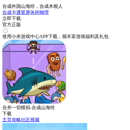
合成外国山海经，合成木棍人
合成
卡通
竖屏
休闲
物理
立即下载
官方正版
使用小米游戏中心APP
下载
，领丰富游戏
福利
及
礼包
合并一切模拟-合成山海经
下载
主页
攻略
社区
视频