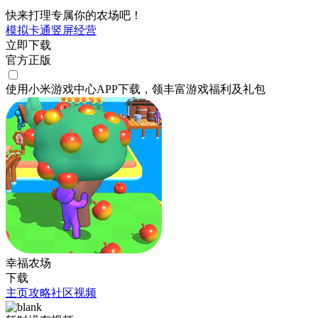
快来打理专属你的农场吧！
模拟
卡通
竖屏
经营
立即下载
官方正版
使用小米游戏中心APP
下载
，领丰富游戏
福利
及
礼包
幸福农场
下载
主页
攻略
社区
视频