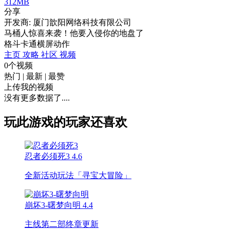
312MB
分享
开发商: 厦门歆阳网络科技有限公司
马桶人惊喜来袭！他要入侵你的地盘了
格斗
卡通
横屏
动作
主页
攻略
社区
视频
0个视频
热门
|
最新
|
最赞
上传我的视频
没有更多数据了....
玩此游戏的玩家还喜欢
忍者必须死3
4.6
全新活动玩法「寻宝大冒险」
崩坏3-曙梦向明
4.4
主线第二部终章更新