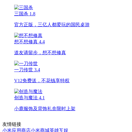
三国杀
1.8
官方正版，三亿人都爱玩的国民桌游
想不想修真
4.4
道友请留步，想不想修真
一刀传世
3.4
V12免费送，不花钱享特权
创造与魔法
4.1
小鹿服饰及背饰礼盒限时上架
友情链接
小米应用商店
小米商城
英雄互娱