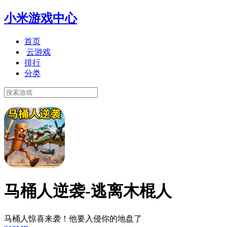
小米游戏中心
首页
云游戏
排行
分类
马桶人逆袭-逃离木棍人
马桶人惊喜来袭！他要入侵你的地盘了