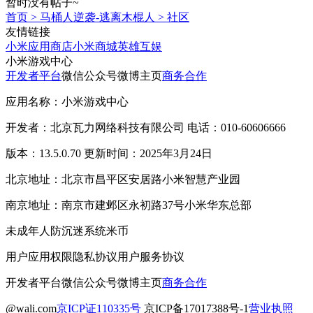
暂时没有帖子~
首页
>
马桶人逆袭-逃离木棍人
>
社区
友情链接
小米应用商店
小米商城
英雄互娱
小米游戏中心
开发者平台
微信公众号
微博主页
商务合作
应用名称：小米游戏中心
开发者：北京瓦力网络科技有限公司 电话：010-60606666
版本：13.5.0.70 更新时间：2025年3月24日
北京地址：北京市昌平区安居路小米智慧产业园
南京地址：南京市建邺区永初路37号小米华东总部
未成年人防沉迷系统
米币
用户应用权限
隐私协议
用户服务协议
开发者平台
微信公众号
微博主页
商务合作
@wali.com
京ICP证110335号
京ICP备17017388号-1
营业执照