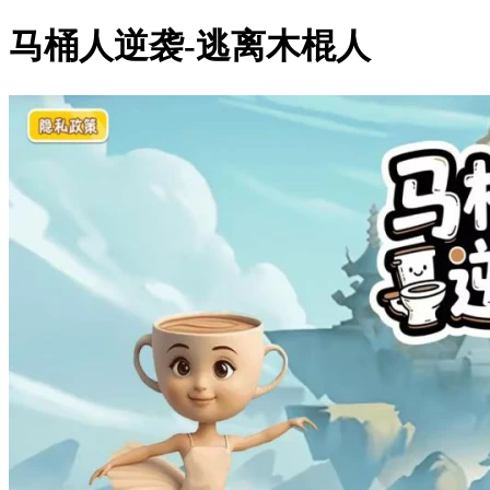
马桶人逆袭-逃离木棍人