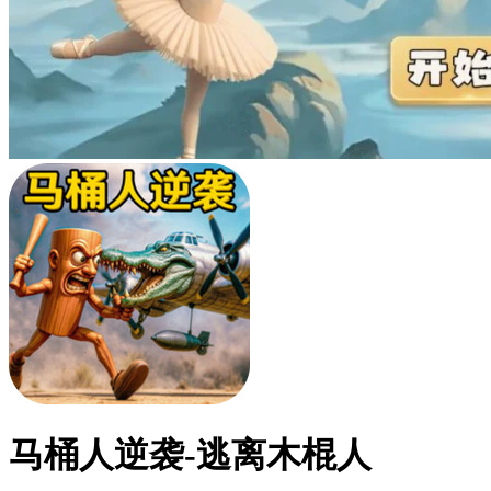
马桶人逆袭-逃离木棍人