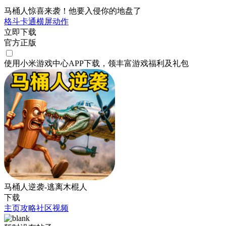
马桶人惊喜来袭！他要入侵你的地盘了
格斗
卡通
横屏
动作
立即下载
官方正版
使用小米游戏中心APP
下载
，领丰富游戏
福利
及
礼包
马桶人逆袭-逃离木棍人
下载
主页
攻略
社区
视频