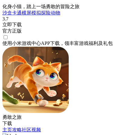
化身小猫，踏上一场勇敢的冒险之旅
沙盒
卡通
横屏
模拟
探险
动物
3.7
立即下载
官方正版
使用小米游戏中心APP
下载
，领丰富游戏
福利
及
礼包
勇敢之旅
下载
主页
攻略
社区
视频