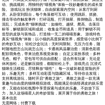
动、挑战规则，用独特的“喵视角”体验一段妙趣横生的成长冒
险。 游戏玩法 扮演猫咪，自由探索屋内空间：从客厅到厨
房、从卧室到阳台，每个角落都可互动； 使用跳跃、抓挠、
撞击等动作触发事件：打碎花瓶、打开抽屉、推倒物品，制造
混乱； 完成各类“猫咪挑战”：如偷吃、越狱、爬高、击落目
标等，解锁新区域和成就； 收集金币和道具：用于解锁不同
造型的皮肤与装饰品，打造独一无二的喵喵形象。 游戏特色
真实“猫视角”体验：以小猫的高度探索世界，感受缩小比例下
的奇妙互动； 轻松沙盒玩法：无时间限制、无压力任务，随
时随地想怎么玩就怎么玩； 卡通画风温馨治愈：清新色彩搭
配软萌角色，带来治愈系视觉体验； 自定义装扮系统：多种
毛色、帽子、背包等可供自由搭配； 适合所有玩家：无论是
休闲放松，还是解压搞怪，都能轻松上手。 游戏亮点 沉浸式
猫咪生活模拟，尽情释放“喵性”； 每一次破坏都是冒险的开
始，乐趣无穷； 多样互动彩蛋与隐藏区域，等待你去发现；
支持离线游玩，随时开启“勇敢之旅”。 勇敢之旅是一款充满
童趣与自由度的猫咪模拟游戏，既能满足你搞怪调皮的娱乐需
求，又能在轻松氛围中享受探索与成长的乐趣。不妨放下压
力，加入这场喵星人的奇妙冒险，展开属于你的勇敢之旅！
基本信息
无需网络；付费下载