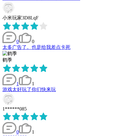
小米玩家3D8LqF
0
0
太多广告了。也是给我差点卡死
鹤季
1
1
游戏太好玩了你们快来玩
1******085
0
1